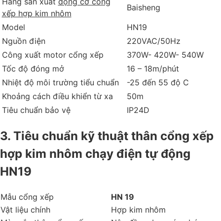
Hãng sản xuất
động cơ cổng
Baisheng
xếp hợp kim nhôm
Model
HN19
Nguồn điện
220VAC/50Hz
Công xuất motor cổng xếp
370W- 420W- 540W
Tốc độ đóng mở
16 – 18m/phút
Nhiệt độ môi trường tiểu chuẩn
-25 đến 55 độ C
Khoảng cách điều khiển từ xa
50m
Tiêu chuẩn bảo vệ
IP24D
3. Tiêu chuẩn kỹ thuật thân cổng xếp
hợp kim nhôm chạy điện tự động
HN19
Mẫu cổng xếp
HN 19
Vật liệu chính
Hợp kim nhôm