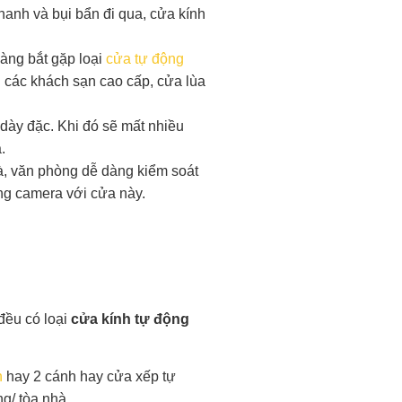
thanh và bụi bẩn đi qua, cửa kính
àng bắt gặp loại
cửa tự động
i các khách sạn cao cấp, cửa lùa
dày đặc. Khi đó sẽ mất nhiều
.
à, văn phòng dễ dàng kiểm soát
ống camera với cửa này.
đều có loại
cửa kính
tự động
h
hay 2 cánh hay cửa xếp tự
g/ tòa nhà.