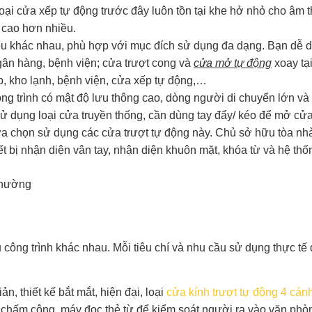
 loại cửa xếp tự động trước đây luôn tồn tại khe hở nhỏ cho âm 
 cao hơn nhiều.
iểu khác nhau, phù hợp với mục đích sử dụng đa dạng. Bạn dễ d
ngân hàng, bệnh viện; cửa trượt cong và
cửa mở tự động
xoay tạ
p, kho lạnh, bệnh viện, cửa xếp tự động,…
trình có mật độ lưu thông cao, dòng người di chuyển lớn và 
sử dụng loại cửa truyền thống, cần dùng tay đẩy/ kéo để mở cửa
ựa chọn sử dụng các cửa trượt tự động này. Chủ sở hữu tòa nh
iết bị nhận diện vân tay, nhận diện khuôn mặt, khóa từ và hệ th
thường
công trình khác nhau. Mỗi tiêu chí và nhu cầu sử dụng thực tế 
, thiết kế bắt mắt, hiện đại, loại
cửa kính trượt tự động
4 cán
 chấm công, máy đọc thẻ từ để kiểm soát người ra vào văn phòn