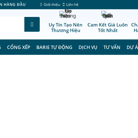
Giới thiệu
Liên hệ
ÊN HÀNG ĐẦU
Uy Tín Tạo Nên
Cam Kết Giá Luôn
Ch
Thương Hiệu
Tốt Nhất
H
G
CỔNG XẾP
BARIE TỰ ĐỘNG
DỊCH VỤ
TƯ VẤN
DỰ 
Trang Chủ
/
Cửa tự động