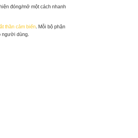
c hiện đóng/mở một cách nhanh
ắt thần cảm biến
. Mỗi bộ phận
ho người dùng.