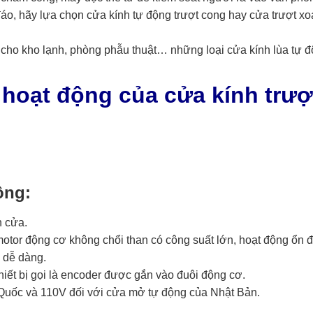
đáo, hãy lựa chọn cửa kính tự động trượt cong hay cửa trượt xo
t cho kho lạnh, phòng phẫu thuật… những loại
cửa kính lùa tự 
 hoạt động của cửa kính trượ
ộng:
h cửa.
otor động cơ không chổi than có công suất lớn, hoạt động ổn đị
ộ dễ dàng.
iết bị gọi là encoder được gắn vào đuôi động cơ.
Quốc và 110V đối với cửa mở tự động của Nhật Bản.