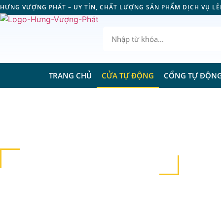
HƯNG VƯỢNG PHÁT – UY TÍN, CHẤT LƯỢNG SẢN PHẨM DỊCH VỤ L
TRANG CHỦ
CỬA TỰ ĐỘNG
CỔNG TỰ ĐỘN
CỬA TỰ ĐỘNG