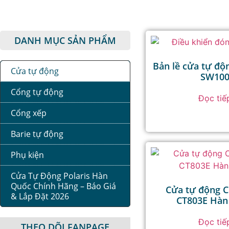
DANH MỤC SẢN PHẨM
Bản lề cửa tự đ
Cửa tự động
SW10
Cổng tự động
Đọc tiế
Cổng xếp
Barie tự động
Phụ kiện
Cửa Tự Động Polaris Hàn
Quốc Chính Hãng – Báo Giá
Cửa tự động 
& Lắp Đặt 2026
CT803E Hàn
Đọc tiế
THEO DÕI FANPAGE