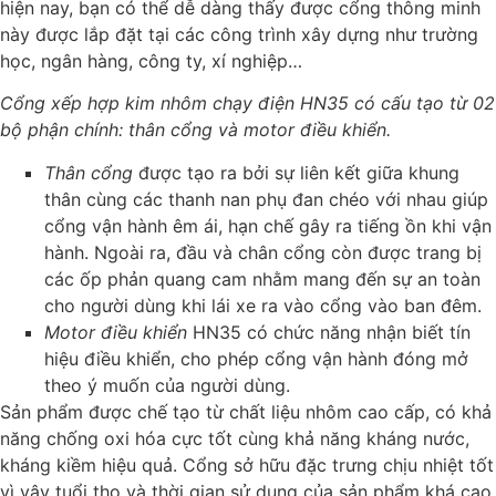
hiện nay, bạn có thể dễ dàng thấy được cổng thông minh
này được lắp đặt tại các công trình xây dựng như trường
học, ngân hàng, công ty, xí nghiệp…
Cổng xếp hợp kim nhôm chạy điện HN35 có cấu tạo từ 02
bộ phận chính: thân cổng và motor điều khiển.
Thân cổng
được tạo ra bởi sự liên kết giữa khung
thân cùng các thanh nan phụ đan chéo với nhau giúp
cổng vận hành êm ái, hạn chế gây ra tiếng ồn khi vận
hành. Ngoài ra, đầu và chân cổng còn được trang bị
các ốp phản quang cam nhằm mang đến sự an toàn
cho người dùng khi lái xe ra vào cổng vào ban đêm.
Motor điều khiển
HN35 có chức năng nhận biết tín
hiệu điều khiển, cho phép cổng vận hành đóng mở
theo ý muốn của người dùng.
Sản phẩm được chế tạo từ chất liệu nhôm cao cấp, có khả
năng chống oxi hóa cực tốt cùng khả năng kháng nước,
kháng kiềm hiệu quả. Cổng sở hữu đặc trưng chịu nhiệt tốt
vì vậy tuổi thọ và thời gian sử dụng của sản phẩm khá cao.