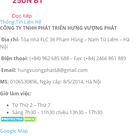
250N BT
Đọc tiếp
Thông Tin Liên Hệ
CÔNG TY TNHH PHÁT TRIỂN HƯNG VƯỢNG PHÁT
Địa chỉ:
Tòa nhà FLC 36 Phạm Hùng – Nam Từ Liêm – Hà
Nội
Điện thoại:
(+84) 962 685 688 – Fax: (+84) 2466 861 889
Email:
hungvuongphat68@gmail.com
MS:
0106530896, Ngày cấp: 8/5/2014, Hà Nội
Giờ làm việc:
Từ Thứ 2 – Thứ 7
Sáng 7h30 – 11h30 chiều 13h30 – 17h30
Google Map