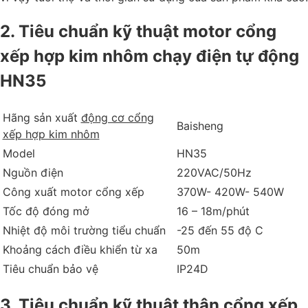
2. Tiêu chuẩn kỹ thuật motor cổng
xếp hợp kim nhôm chạy điện tự động
HN35
Hãng sản xuất
động cơ cổng
Baisheng
xếp hợp kim nhôm
Model
HN35
Nguồn điện
220VAC/50Hz
Công xuất motor cổng xếp
370W- 420W- 540W
Tốc độ đóng mở
16 – 18m/phút
Nhiệt độ môi trường tiểu chuẩn
-25 đến 55 độ C
Khoảng cách điều khiển từ xa
50m
Tiêu chuẩn bảo vệ
IP24D
3. Tiêu chuẩn kỹ thuật thân cổng xếp