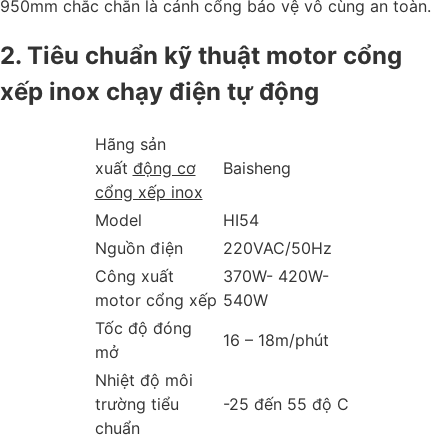
950mm chắc chắn là cánh cổng bảo vệ vô cùng an toàn.
2. Tiêu chuẩn kỹ thuật motor cổng
xếp inox chạy điện tự động
Hãng sản
xuất
động cơ
Baisheng
cổng xếp inox
Model
HI54
Nguồn điện
220VAC/50Hz
Công xuất
370W- 420W-
motor cổng xếp
540W
Tốc độ đóng
16 – 18m/phút
mở
Nhiệt độ môi
trường tiểu
-25 đến 55 độ C
chuẩn