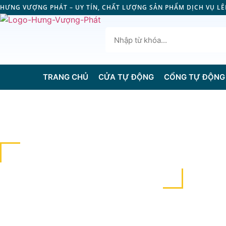
HƯNG VƯỢNG PHÁT – UY TÍN, CHẤT LƯỢNG SẢN PHẨM DỊCH VỤ L
TRANG CHỦ
CỬA TỰ ĐỘNG
CỔNG TỰ ĐỘNG
CỔNG XẾP INOX CHẠY ĐIỆN
TỰ ĐỘNG HI55