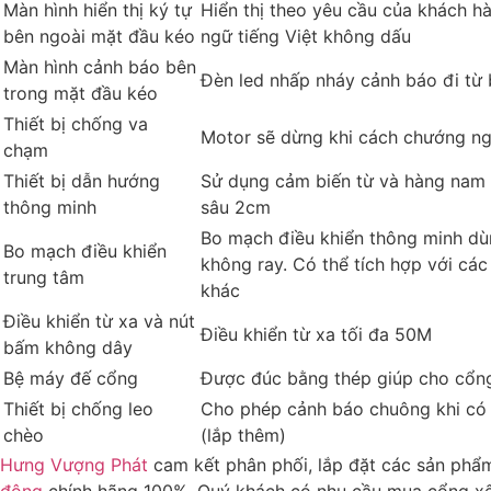
Màn hình hiển thị ký tự
Hiển thị theo yêu cầu của khách h
bên ngoài mặt đầu kéo
ngữ tiếng Việt không dấu
Màn hình cảnh báo bên
Đèn led nhấp nháy cảnh báo đi từ 
trong mặt đầu kéo
Thiết bị chống va
Motor sẽ dừng khi cách chướng ng
chạm
Thiết bị dẫn hướng
Sử dụng cảm biến từ và hàng nam
thông minh
sâu 2cm
Bo mạch điều khiển thông minh dù
Bo mạch điều khiển
không ray. Có thể tích hợp với các 
trung tâm
khác
Điều khiển từ xa và nút
Điều khiển từ xa tối đa 50M
bấm không dây
Bệ máy đế cổng
Được đúc bằng thép giúp cho cổng
Thiết bị chống leo
Cho phép cảnh báo chuông khi có 
chèo
(lắp thêm)
Hưng Vượng Phát
cam kết phân phối, lắp đặt các sản ph
động
chính hãng 100%. Quý khách có nhu cầu mua cổng xếp