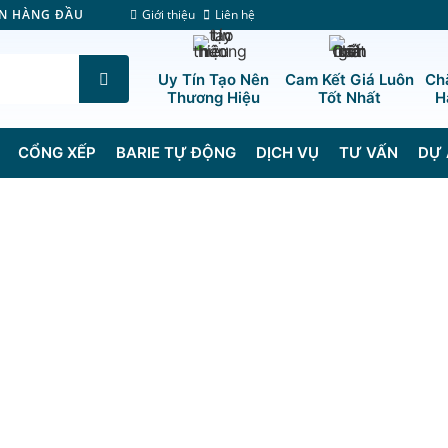
Giới thiệu
Liên hệ
ÊN HÀNG ĐẦU
Uy Tín Tạo Nên
Cam Kết Giá Luôn
Ch
Thương Hiệu
Tốt Nhất
H
CỔNG XẾP
BARIE TỰ ĐỘNG
DỊCH VỤ
TƯ VẤN
DỰ 
Trang Chủ
/
Cổng xếp inox chạy điện tự độn