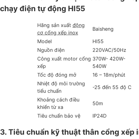
chạy điện tự động HI55
Hãng sản xuất
động
Baisheng
cơ cổng xếp inox
Model
HI55
Nguồn điện
220VAC/50Hz
Công xuất motor cổng
370W- 420W-
xếp
540W
Tốc độ đóng mở
16 – 18m/phút
Nhiệt độ môi trường
-25 đến 55 độ C
tiểu chuẩn
Khoảng cách điều
50m
khiển từ xa
Tiêu chuẩn bảo vệ
IP24D
3. Tiêu chuẩn kỹ thuật thân cổng xếp 