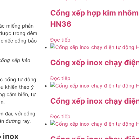
Cổng xếp hợp kim nhôm 
HN36
các miếng phản
 được trong đêm
Đọc tiếp
t chiếc cổng bảo
 cổng xếp kéo
Cổng xếp inox chạy điệ
Đọc tiếp
ếc cổng tự động
ều khiển theo ý
ng cảm biến, tự
Cổng xếp inox chạy điệ
n.
n đại, với cổng
Đọc tiếp
ên đường ray.
 inox