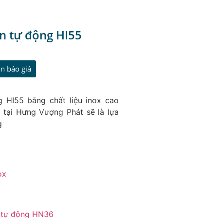
n tự động HI55
n báo giá
 HI55 bằng chất liệu inox cao
ẻ tại Hưng Vượng Phát sẽ là lựa
g
ox