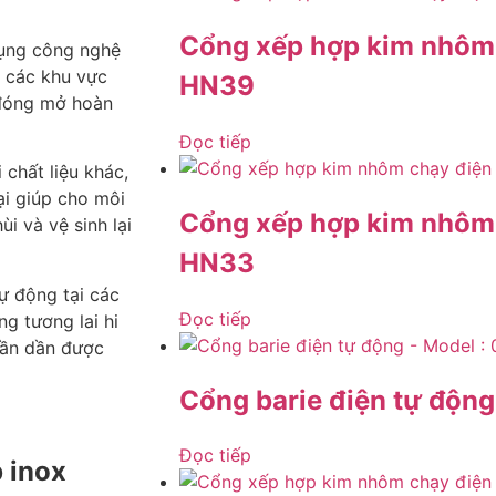
Cổng xếp hợp kim nhôm 
ụng công nghệ
o các khu vực
HN39
 đóng mở hoàn
Đọc tiếp
chất liệu khác,
ại giúp cho môi
Cổng xếp hợp kim nhôm 
i và vệ sinh lại
HN33
ự động tại các
Đọc tiếp
g tương lai hi
dần dần được
Cổng barie điện tự độ
Đọc tiếp
 inox