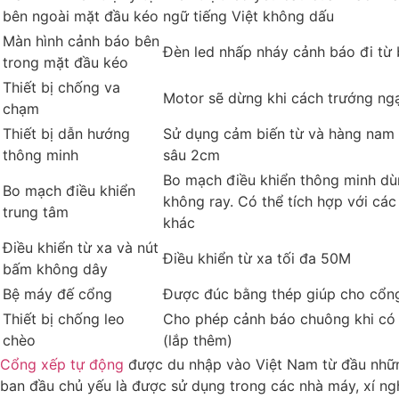
bên ngoài mặt đầu kéo
ngữ tiếng Việt không dấu
Màn hình cảnh báo bên
Đèn led nhấp nháy cảnh báo đi từ 
trong mặt đầu kéo
Thiết bị chống va
Motor sẽ dừng khi cách trướng ngạ
chạm
Thiết bị dẫn hướng
Sử dụng cảm biến từ và hàng nam
thông minh
sâu 2cm
Bo mạch điều khiển thông minh dù
Bo mạch điều khiển
không ray. Có thể tích hợp với các 
trung tâm
khác
Điều khiển từ xa và nút
Điều khiển từ xa tối đa 50M
bấm không dây
Bệ máy đế cổng
Được đúc bằng thép giúp cho cổng
Thiết bị chống leo
Cho phép cảnh báo chuông khi có 
chèo
(lắp thêm)
Cổng xếp tự động
được du nhập vào Việt Nam từ đầu nhữ
ban đầu chủ yếu là được sử dụng trong các nhà máy, xí ng