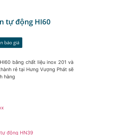
n tự động HI60
n báo giá
HI60 bằng chất liệu inox 201 và
thành rẻ tại Hưng Vượng Phát sẽ
ch hàng
ox