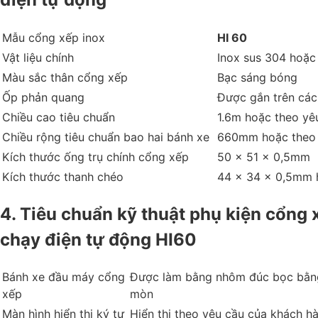
Mẫu cổng xếp inox
HI 60
Vật liệu chính
Inox sus 304 hoặc
Màu sắc thân cổng xếp
Bạc sáng bóng
Ốp phản quang
Được gắn trên các
Chiều cao tiêu chuẩn
1.6m hoặc theo yê
Chiều rộng tiêu chuẩn bao hai bánh xe
660mm hoặc theo 
Kích thước ống trụ chính cổng xếp
50 x 51 x 0,5mm
Kích thước thanh chéo
44 x 34 x 0,5mm 
4. Tiêu chuẩn kỹ thuật phụ kiện cổng 
chạy điện tự động HI60
Bánh xe đầu máy cổng
Được làm bằng nhôm đúc bọc bằng
xếp
mòn
Màn hình hiển thị ký tự
Hiển thị theo yêu cầu của khách h