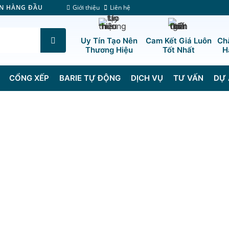
Giới thiệu
Liên hệ
ÊN HÀNG ĐẦU
Uy Tín Tạo Nên
Cam Kết Giá Luôn
Ch
Thương Hiệu
Tốt Nhất
H
CỔNG XẾP
BARIE TỰ ĐỘNG
DỊCH VỤ
TƯ VẤN
DỰ 
Trang Chủ
/
Cổng xếp inox chạy điện tự độn