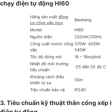
chạy điện tự động HI60
Hãng sản xuất
động
Baisheng
cơ cổng xếp inox
Model
HI60
Nguồn điện
220VAC/50Hz
Công xuất motor cổng
370W- 420W-
xếp
540W
Tốc độ đóng mở
16 – 18m/phút
Nhiệt độ môi trường
-25 đến 55 độ C
tiểu chuẩn
Khoảng cách điều
50m
khiển từ xa
Tiêu chuẩn bảo vệ
IP24D
3. Tiêu chuẩn kỹ thuật thân cổng xếp 
điện tự động