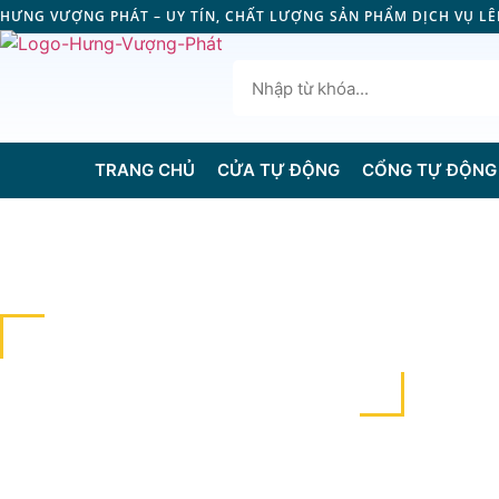
HƯNG VƯỢNG PHÁT – UY TÍN, CHẤT LƯỢNG SẢN PHẨM DỊCH VỤ L
TRANG CHỦ
CỬA TỰ ĐỘNG
CỔNG TỰ ĐỘNG
CỔNG XẾP INOX CHẠY ĐIỆN
TỰ ĐỘNG HI60