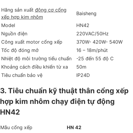
Hãng sản xuất
động cơ cổng
Baisheng
xếp hợp kim nhôm
Model
HN42
Nguồn điện
220VAC/50Hz
Công xuất motor cổng xếp
370W- 420W- 540W
Tốc độ đóng mở
16 – 18m/phút
Nhiệt độ môi trường tiểu chuẩn
-25 đến 55 độ C
Khoảng cách điều khiển từ xa
50m
Tiêu chuẩn bảo vệ
IP24D
3. Tiêu chuẩn kỹ thuật thân cổng xếp
hợp kim nhôm chạy điện tự động
HN42
Mẫu cổng xếp
HN 42