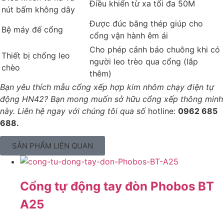
Điều khiển từ xa tối đa 50M
nút bấm không dây
Được đúc bằng thép giúp cho
Bệ máy đế cổng
cổng vận hành êm ái
Cho phép cảnh báo chuông khi có
Thiết bị chống leo
người leo trèo qua cổng (lắp
chèo
thêm)
Bạn yêu thích mẫu cổng xếp hợp kim nhôm chạy điện tự
động HN42? Bạn mong muốn sở hữu cổng xếp thông minh
này. Liên hệ ngay với chúng tôi qua số
hotline:
0962 685
688.
SẢN PHẨM LIÊN QUAN
Cổng tự động tay đòn Phobos BT
A25