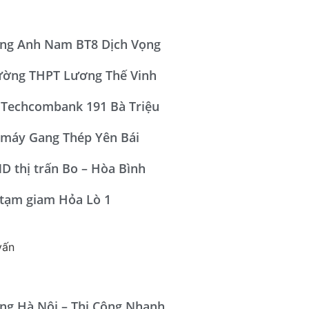
ộng Anh Nam BT8 Dịch Vọng
ường THPT Lương Thế Vinh
 Techcombank 191 Bà Triệu
 máy Gang Thép Yên Bái
D thị trấn Bo – Hòa Bình
 tạm giam Hỏa Lò 1
ng Hà Nội – Thi Công Nhanh,