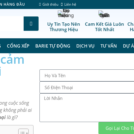
Giới thiệu
Liên hệ
ÊN HÀNG ĐẦU
Uy Tín Tạo Nên
Cam Kết Giá Luôn
Ch
Thương Hiệu
Tốt Nhất
H
G
CỔNG XẾP
BARIE TỰ ĐỘNG
DỊCH VỤ
TƯ VẤN
DỰ 
ý cảm
i
rong cuộc sống
g không phải ai
oại
là gì?
Gọi Lại Cho Tô