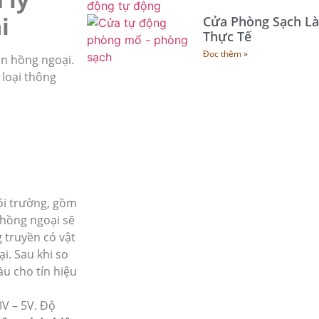
i
Cửa Phòng Sạch Là
Thực Tế
Đọc thêm »
ản hồng ngoại.
 loại thông
ôi trường, gồm
 hồng ngoại sẽ
 truyền có vật
i. Sau khi so
ầu cho tín hiệu
3V – 5V. Độ