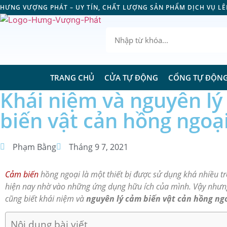
HƯNG VƯỢNG PHÁT – UY TÍN, CHẤT LƯỢNG SẢN PHẨM DỊCH VỤ L
TRANG CHỦ
CỬA TỰ ĐỘNG
CỔNG TỰ ĐỘN
Khái niệm và nguyên l
biến vật cản hồng ngoạ
Phạm Bằng
Tháng 9 7, 2021
Cảm biến
hồng ngoại là một thiết bị được sử dụng khá nhiều t
hiện nay nhờ vào những ứng dụng hữu ích của mình. Vậy nhưn
cũng biết khái niệm và
nguyên lý cảm biến vật cản hồng ng
Nội dung bài viết