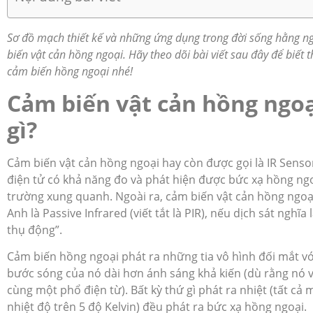
Sơ đồ mạch thiết kế và những ứng dụng trong đời sống hằng n
biến vật cản hồng ngoại. Hãy theo dõi bài viết sau đây để biết 
cảm biến hồng ngoại nhé!
Cảm biến vật cản hồng ngoạ
gì?
Cảm biến vật cản hồng ngoại hay còn được gọi là IR Sensor,
điện tử có khả năng đo và phát hiện được bức xạ hồng ng
trường xung quanh. Ngoài ra, cảm biến vật cản hồng ngoại
Anh là Passive Infrared (viết tắt là PIR), nếu dịch sát nghĩa
thụ động”.
Cảm biến hồng ngoại phát ra những tia vô hình đối mắt với
bước sóng của nó dài hơn ánh sáng khả kiến (dù rằng nó
cùng một phổ điện từ). Bất kỳ thứ gì phát ra nhiệt (tất cả 
nhiệt độ trên 5 độ Kelvin) đều phát ra bức xạ hồng ngoại.