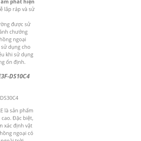
 âm phát hiện
ễ lắp ráp và sử
hường được sử
tránh chướng
 hồng ngoại
 sử dụng cho
iễu khi sử dụng
ng ổn định.
 E3F-DS10C4
-DS30C4
E là sản phẩm
cao. Đặc biệt,
 xác định vật
 hồng ngoại có
ngoài trời.