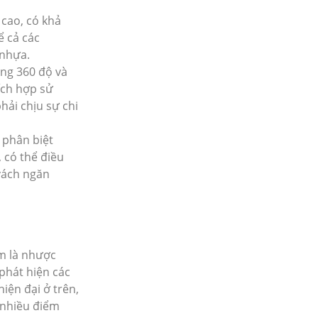
 cao, có khả
ể cả các
 nhựa.
ảng 360 độ và
ích hợp sử
hải chịu sự chi
 phân biệt
 có thể điều
vách ngăn
m là nhược
phát hiện các
iện đại ở trên,
 nhiều điểm