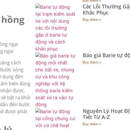
Đọc thêm »
Các Lỗi Thường Gặ
Khắc Phục
 hồng
Đọc thêm »
g ngại
Báo giá Barie tự đ
bằng cách
Đọc thêm »
 bước sóng
sử dụng đèn
 cảm biến đang
i nhận được.
sẽ bật ra khỏi
ể dẫn đến bước
Nguyên Lý Hoạt Độ
thể được phát
Tiết Từ A-Z
Đọc thêm »
 lý