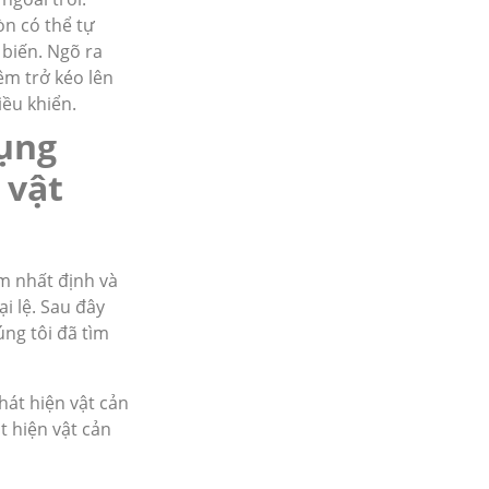
òn có thể tự
 biến. Ngõ ra
êm trở kéo lên
iều khiển.
ụng
 vật
ểm nhất định và
i lệ. Sau đây
ng tôi đã tìm
 hiện vật cản