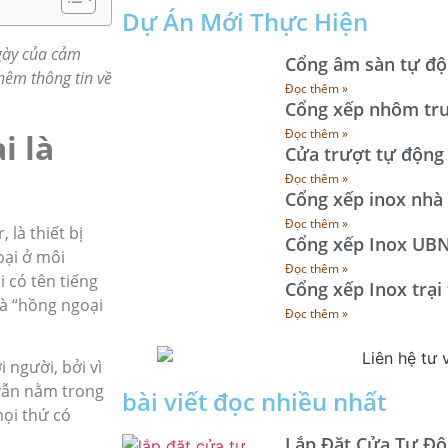
Dự Án Mới Thực Hiện
gày của cảm
Cổng âm sàn tự đ
thêm thông tin về
Đọc thêm »
Cổng xếp nhôm tr
Đọc thêm »
i là
Cửa trượt tự động
Đọc thêm »
Cổng xếp inox nhà
Đọc thêm »
 là thiết bị
Cổng xếp Inox UBN
oại ở môi
Đọc thêm »
 có tên tiếng
Cổng xếp Inox trại
 là “hồng ngoại
Đọc thêm »
 người, bởi vì
 vẫn nằm trong
bài viết đọc nhiều nhất
mọi thứ có
Lắp Đặt Cửa Tự Độ