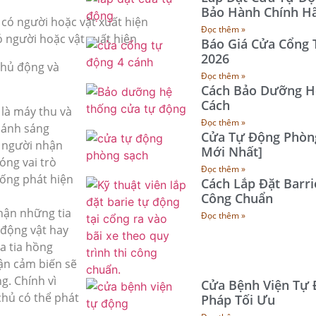
Bảo Hành Chính H
Đọc thêm »
 người hoặc vật xuất hiện
Báo Giá Cửa Cổng 
2026
chủ động và
Đọc thêm »
Cách Bảo Dưỡng H
Cách
 là máy thu và
Đọc thêm »
, ánh sáng
Cửa Tự Động Phòng
p người nhận
Mới Nhất]
óng vai trò
Đọc thêm »
hống phát hiện
Cách Lắp Đặt Barri
Công Chuẩn
nhận những tia
Đọc thêm »
 động vật hay
a tia hồng
ận cảm biến sẽ
g. Chính vì
Cửa Bệnh Viện Tự 
chủ có thể phát
Pháp Tối Ưu