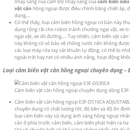
nhạy sáng của cảm Độ nhạy sáng của
cảm biến siêu
vật cản
hồng ngoại được điều chỉnh bằng chiết áp, d
dụng,…
Có thể thấy, loại cảm biến hồng ngoại cơ bản này t
dụng rộng rãi cho robot tránh chướng ngại vật, xe 
ngại vật, xe dò đường,… Tuy nhiên, cảm biến vật cản
này không có vỏ bảo vệ chống nước nên không được
các loại máy rửa tay sát khuẩn tự động, có thể bị nh
ngoài trời hay nơi có nhiều ánh nắng, hoạt động khô
Loại cảm biến vật cản hồng ngoại chuyên dụng –
Cảm biến vật cản hồng ngoại chuyên dụng dòng E3F
Cảm biến vật cản hồng ngoại E3F-DS10C4 ADJUSTABL
chuyên dụng có chất lượng tốt, độ bền và độ ổn định 
loại cảm biến này sử dụng ánh sáng hồng ngoại nhằm
cản ở phía trước cảm biến, cảm biến phát hiện ra tia
tần số chuyên biệt có khả năng chống nhiễu tốt dù ở 