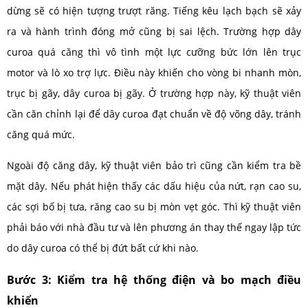
dừng sẽ có hiện tượng trượt răng. Tiếng kêu lạch bạch sẽ xảy
ra và hành trình đóng mở cũng bị sai lệch. Trường hợp dây
curoa quá căng thì vô tình một lực cưỡng bức lớn lên trục
motor và lò xo trợ lực. Điều này khiến cho vòng bi nhanh mòn,
trục bị gãy, dây curoa bị gãy. Ở trường hợp này, kỹ thuật viên
cần căn chỉnh lại để dây curoa đạt chuẩn về độ võng dây, tránh
căng quá mức.
Ngoài độ căng dây, kỹ thuật viên bảo trì cũng cần kiểm tra bề
mặt dây. Nếu phát hiện thấy các dấu hiệu của nứt, rạn cao su,
các sợi bố bị tưa, răng cao su bị mòn vẹt góc. Thì kỹ thuật viên
phải báo với nhà đầu tư và lên phương án thay thế ngay lập tức
do dây curoa có thể bị đứt bất cứ khi nào.
Bước 3: Kiểm tra hệ thống điện và bo mạch điều
khiển