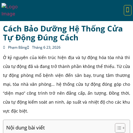
TRANG CHỦ
CỬA TỰ ĐỘNG
CỔNG TỰ ĐỘNG
CỔNG XẾP
BARIE TỰ ĐỘNG
DỊCH VỤ
KIẾN THỨC HAY
Cách Bảo Dưỡng Hệ Thống Cửa
Tự Động Đúng Cách
Phạm Bằng
Tháng 6 23, 2026
Ở kỷ nguyên của kiến trúc hiện địa và tự động hóa tòa nhà thì
cửa tự động đã và đang trở thành phần không thể thiếu. Từ cửa
tự động phòng mổ bệnh viện đến sân bay, trung tâm thương
mại, tòa nhà văn phòng… hệ thống cửa tự động đóng góp cho
“diện mạo” công trình trở nên đẳng cấp, ấn tượng. Đồng thời,
cửa tự động kiểm soát an ninh, áp suất và nhiệt độ cho các khu
vực đặc biệt.
Nội dung bài viết