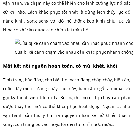
vận hành. Va chạm này có thể khiến cho kính cường lực nổ bất
cứ khi nào. Cách khắc phục tốt nhất là dùng kích thủy lực để
nâng kính. Song song với đó, hệ thống kẹp kính chịu lực và
khóa cơ khí cần được căn chỉnh lại toàn bộ.
Cửa bị xệ cánh chạm vào nhau cần khắc phục nhanh chón
Mất kết nối nguồn hoàn toàn, có mùi khét, khói
Tình trạng báo động cho biết bo mạch đang chập cháy, biến áp,
cuộn dây motor đang cháy. Lúc này, bạn cần ngắt aptomat và
gọi kỹ thuật viên tới xử lý. Bo mạch, motor bị cháy cần phải
được thay thế mới có thể khôi phục hoạt động. Ngoài ra, nhà
vận hành cần lưu ý tìm ra nguyên nhân kẽ hở khiến thạch
sùng, côn trùng bò vào, hoặc lỗi đến từ rò rỉ nước mưa….