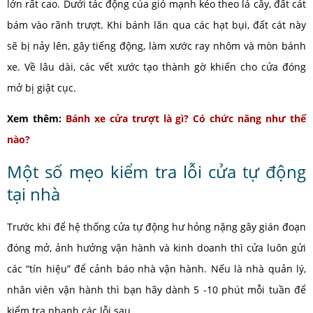
lớn rất cao. Dưới tác động của gió mạnh kéo theo lá cây, đất cát
bám vào rãnh trượt. Khi bánh lăn qua các hạt bụi, đất cát này
sẽ bị nảy lên, gây tiếng động, làm xước ray nhôm và mòn bánh
xe. Về lâu dài, các vết xước tạo thành gờ khiến cho cửa đóng
mở bị giật cục.
Xem thêm:
Bánh xe cửa trượt là gì? Có chức năng như thế
nào?
Một số mẹo kiểm tra lỗi cửa tự động
tại nhà
Trước khi để hệ thống cửa tự động hư hỏng nặng gây gián đoạn
đóng mở, ảnh hưởng vận hành và kinh doanh thì cửa luôn gửi
các “tín hiệu” để cảnh báo nhà vận hành. Nếu là nhà quản lý,
nhân viên vận hành thì bạn hãy dành 5 -10 phút mỗi tuần để
kiểm tra nhanh các lỗi sau.