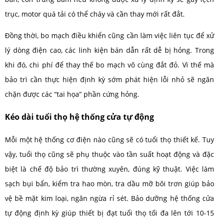
trục, motor quá tải có thể cháy và cần thay mới rất đắt.
Đồng thời, bo mạch điều khiển cũng cần làm việc liên tục để xử
lý dòng điện cao, các linh kiện bán dẫn rất dễ bị hỏng. Trong
khi đó, chi phí để thay thế bo mạch vô cùng đắt đỏ. Vì thế mà
bảo trì cần thực hiện định kỳ sớm phát hiện lỗi nhỏ sẽ ngăn
chặn được các “tai họa” phần cứng hỏng.
Kéo dài tuổi thọ hệ thống cửa tự động
Mỗi một hệ thống cơ điện nào cũng sẽ có tuổi thọ thiết kế. Tuy
vậy, tuổi thọ cũng sẽ phụ thuộc vào tần suất hoạt động và đặc
biệt là chế độ bảo trì thường xuyên, đúng kỹ thuật. Việc làm
sạch bụi bẩn, kiểm tra hao mòn, tra dầu mỡ bôi trơn giúp bảo
vệ bề mặt kim loại, ngăn ngừa rỉ sét. Bảo dưỡng hệ thống cửa
tự động định kỳ giúp thiết bị đạt tuổi thọ tối đa lên tới 10-15