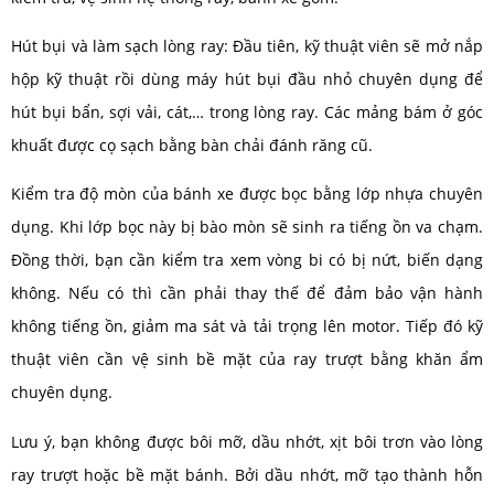
Hút bụi và làm sạch lòng ray: Đầu tiên, kỹ thuật viên sẽ mở nắp
hộp kỹ thuật rồi dùng máy hút bụi đầu nhỏ chuyên dụng để
hút bụi bẩn, sợi vải, cát,… trong lòng ray. Các mảng bám ở góc
khuất được cọ sạch bằng bàn chải đánh răng cũ.
Kiểm tra độ mòn của bánh xe được bọc bằng lớp nhựa chuyên
dụng. Khi lớp bọc này bị bào mòn sẽ sinh ra tiếng ồn va chạm.
Đồng thời, bạn cần kiểm tra xem vòng bi có bị nứt, biến dạng
không. Nếu có thì cần phải thay thế để đảm bảo vận hành
không tiếng ồn, giảm ma sát và tải trọng lên motor. Tiếp đó kỹ
thuật viên cần vệ sinh bề mặt của ray trượt bằng khăn ẩm
chuyên dụng.
Lưu ý, bạn không được bôi mỡ, dầu nhớt, xịt bôi trơn vào lòng
ray trượt hoặc bề mặt bánh. Bởi dầu nhớt, mỡ tạo thành hỗn