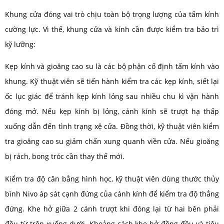
Khung cửa đóng vai trò chịu toàn bộ trọng lượng của tấm kính
cường lực. Vì thế, khung cửa và kính cần được kiểm tra bảo trì
kỹ lưỡng:
Kẹp kính và gioăng cao su là các bộ phận cố định tấm kính vào
khung. Kỹ thuật viên sẽ tiến hành kiểm tra các kẹp kính, siết lại
ốc lục giác để tránh kẹp kính lỏng sau nhiều chu kì vận hành
đóng mở. Nếu kẹp kính bị lỏng, cánh kính sẽ trượt hạ thấp
xuống dẫn đến tình trạng xệ cửa. Đồng thời, kỹ thuật viên kiểm
tra gioăng cao su giảm chấn xung quanh viền cửa. Nếu gioăng
bị rách, bong tróc cần thay thế mới.
Kiểm tra độ cân bằng hình học, kỹ thuật viên dùng thước thủy
bình Nivo áp sát cạnh đứng của cánh kính để kiểm tra độ thẳng
đứng. Khe hở giữa 2 cánh trượt khi đóng lại từ hai bên phải
đều từ trên xuống dưới. Khoảng cách khe hở đồng đều và tiêu