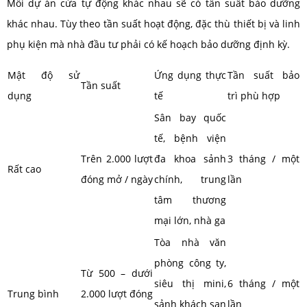
Mỗi dự án cửa tự động khác nhau sẽ có tần suất bảo dưỡng
khác nhau. Tùy theo tần suất hoạt động, đặc thù thiết bị và linh
phụ kiện mà nhà đầu tư phải có kế hoạch bảo dưỡng định kỳ.
Mật độ sử
Ứng dụng thực
Tần suất bảo
Tần suất
dụng
tế
trì phù hợp
Sân bay quốc
tế, bệnh viện
Trên 2.000 lượt
đa khoa sảnh
3 tháng / một
Rất cao
đóng mở / ngày
chính, trung
lần
tâm thương
mại lớn, nhà ga
Tòa nhà văn
phòng công ty,
Từ 500 – dưới
siêu thị mini,
6 tháng / một
Trung bình
2.000 lượt đóng
sảnh khách sạn
lần