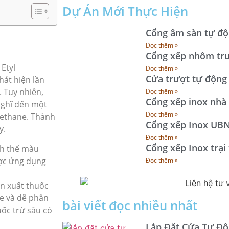
Dự Án Mới Thực Hiện
Cổng âm sàn tự đ
Đọc thêm »
Cổng xếp nhôm tr
Etyl
Đọc thêm »
Cửa trượt tự động
át hiện lần
 Tuy nhiên,
Đọc thêm »
Cổng xếp inox nhà
 nghĩ đến một
Đọc thêm »
rethane. Thành
Cổng xếp Inox UBN
y.
Đọc thêm »
Cổng xếp Inox trại
nh thể màu
ược ứng dụng
Đọc thêm »
ản xuất thuốc
e và dễ phân
bài viết đọc nhiều nhất
uốc trừ sâu có
Lắp Đặt Cửa Tự Độ