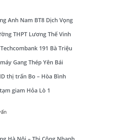
ộng Anh Nam BT8 Dịch Vọng
ường THPT Lương Thế Vinh
 Techcombank 191 Bà Triệu
 máy Gang Thép Yên Bái
D thị trấn Bo – Hòa Bình
 tạm giam Hỏa Lò 1
ng Hà Nội – Thi Công Nhanh,