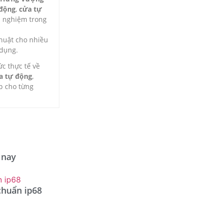
 động
,
cửa tự
h nghiệm trong
thuật cho nhiều
 dụng.
ức thực tế về
ửa tự động
,
p cho từng
 nay
 chuẩn ip68