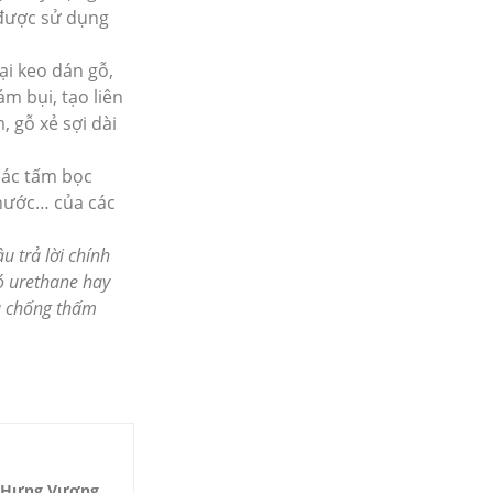
 được sử dụng
ại keo dán gỗ,
m bụi, tạo liên
 gỗ xẻ sợi dài
các tấm bọc
 nước… của các
u trả lời chính
ó urethane hay
và chống thấm
Hưng Vượng