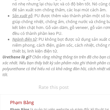
nó nhẹ nhưng lại chịu lực và có độ bền tốt. Nó cũng
để sản xuất sơn chống thấm, các loại mút cách âm.
Sản xuất gỗ
: PU được thêm vào thành phần một số lo
giúp chống nhiệt, chống ẩm, chống nước và chống bá
kết bền chặt hơn. Gỗ ván dăm, gỗ veneer, gỗ ván rơm,
đều có thành phần keo PU.
Ngành điện tử
: PU không bọt được sử dụng sản xuất 
niêm phong, cách điện, giảm sốc, cách nhiệt, chống
thiết bị, linh kiện điện tử.
Urethane là gì?
Chắn rằng những thông tin trên đã cho bạn câ
xác nhất. Nếu bạn thấy bất kỳ sản phẩm nào ghi thành phần c
polyurethane có thể hiểu nó có khả năng đàn hồi, cách nhiệt 
tốt.
Rate this post
Phạm Bằng
Phạm Bằng
là quản trị viên website và giám đốc kỹ thuật tại