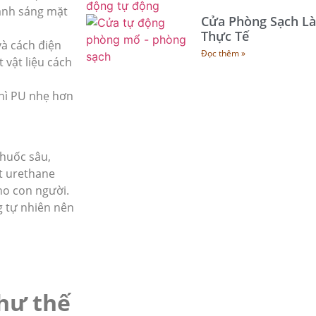
 ánh sáng mặt
Cửa Phòng Sạch Là
Thực Tế
và cách điện
Đọc thêm »
 vật liệu cách
thì PU nhẹ hơn
thuốc sâu,
ất urethane
ho con người.
g tự nhiên nên
hư thế