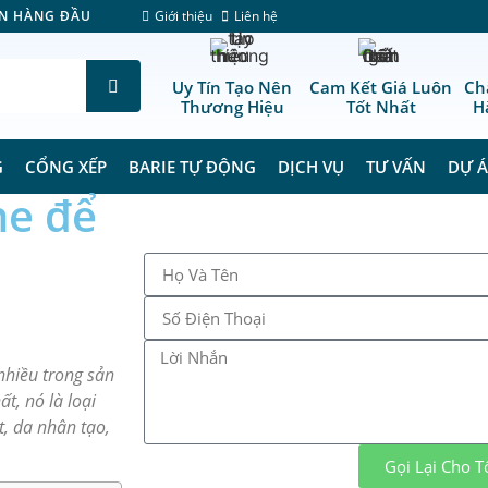
Giới thiệu
Liên hệ
ÊN HÀNG ĐẦU
Uy Tín Tạo Nên
Cam Kết Giá Luôn
Ch
Thương Hiệu
Tốt Nhất
H
G
CỔNG XẾP
BARIE TỰ ĐỘNG
DỊCH VỤ
TƯ VẤN
DỰ 
ne để
hiều trong sản
t, nó là loại
t, da nhân tạo,
Gọi Lại Cho Tô