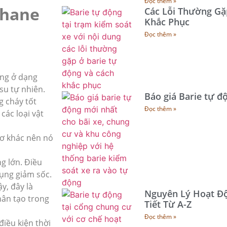
Đọc thêm »
thane
Các Lỗi Thường Gặ
Khắc Phục
Đọc thêm »
ụng ở dạng
 su tự nhiên.
Báo giá Barie tự đ
g cháy tốt
Đọc thêm »
các loại vật
ơ khác nên nó
ng lớn. Điều
dụng giảm sốc.
y, đây là
Nguyên Lý Hoạt Độ
hân tạo trong
Tiết Từ A-Z
Đọc thêm »
điều kiện thời