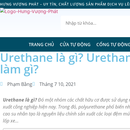
HƯNG VƯỢNG PHÁT – UY TÍN, CHẤT LƯỢNG SẢN PHẨM DỊCH VỤ L
TRANG CHỦ
CỬA TỰ ĐỘNG
CỔNG TỰ ĐỘN
Urethane là gì? Uretha
làm gì?
Phạm Bằng
Tháng 7 10, 2021
Urethane là gì?
Đó một nhóm các chất hữu cơ được sử dụng n
xuất công nghiệp hiện nay. Trong đó, polyurethane phổ biến nhấ
cao su nhân tạo là nguyên liệu chính sản xuất các loại đệm mú
lốp xe…