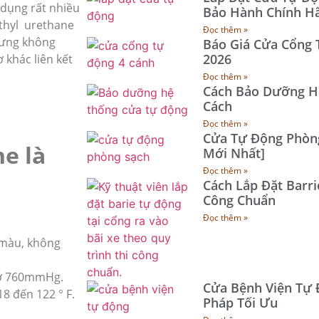
 dụng rất nhiều
Bảo Hành Chính H
ethyl urethane
Đọc thêm »
hưng không
Báo Giá Cửa Cổng 
2026
 khác liên kết
Đọc thêm »
Cách Bảo Dưỡng H
Cách
Đọc thêm »
Cửa Tự Động Phòng
ne là
Mới Nhất]
Đọc thêm »
Cách Lắp Đặt Barri
Công Chuẩn
Đọc thêm »
 màu, không
F ở 760mmHg.
Cửa Bệnh Viện Tự 
8 đến 122 ° F.
Pháp Tối Ưu