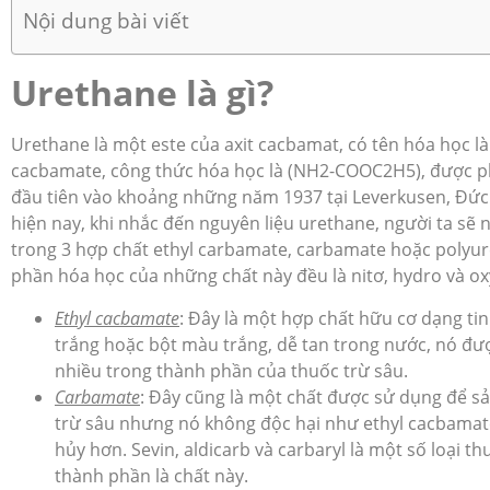
Nội dung bài viết
Urethane là gì?
Urethane là một este của axit cacbamat, có tên hóa học là 
cacbamate, công thức hóa học là (NH2-COOC2H5), được ph
đầu tiên vào khoảng những năm 1937 tại Leverkusen, Đức.
hiện nay, khi nhắc đến
nguyên liệu urethane
, người ta sẽ
trong 3 hợp chất ethyl carbamate, carbamate hoặc polyu
phần hóa học của những chất này đều là nitơ, hydro và ox
Ethyl cacbamate
: Đây là một hợp chất hữu cơ dạng ti
trắng hoặc bột màu trắng, dễ tan trong nước, nó đ
nhiều trong thành phần của thuốc trừ sâu.
Carbamate
: Đây cũng là một chất được sử dụng để s
trừ sâu nhưng nó không độc hại như ethyl cacbamat
hủy hơn. Sevin, aldicarb và carbaryl là một số loại th
thành phần là chất này.