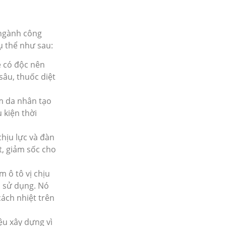
 ngành công
ụ thể như sau:
e có độc nên
sâu, thuốc diệt
m da nhân tạo
 kiện thời
chịu lực và đàn
t, giảm sốc cho
m ô tô vị chịu
n sử dụng. Nó
cách nhiệt trên
iệu xây dựng vì