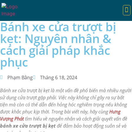
TRANG CHỦ
CỬA TỰ ĐỘNG
CỔNG TỰ ĐỘNG
CỔNG XẾP
BARIE TỰ ĐỘNG
DỊCH VỤ
KIẾN THỨC HAY
Bánh xe cửa trượt bị
kẹt: Nguyên nhân &
cách giải pháp khắc
phục
Phạm Bằng
Tháng 6 18, 2024
Bánh xe cửa trượt bị kẹt là một vấn đề phổ biến mà nhiều người
sử dụng cửa trượt gặp phải. Việc này không chỉ gây ra sự bất
tiện mà còn có thể dẫn đến hỏng hóc nghiêm trọng nếu không
được khắc phục kịp thời. Trong bài viết này, hãy cùng
Hưng
Vượng Phát
tìm hiểu về nguyên nhân và cách giải quyết vấn đề
bánh xe cửa trượt bị kẹt
để đảm bảo hoạt động suôn sẻ và