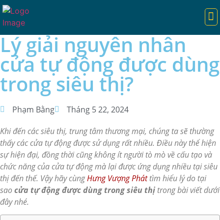
TRANG CHỦ
CỬA TỰ ĐỘNG
CỔNG TỰ ĐỘNG
CỔNG XẾP
BARIE TỰ ĐỘNG
DỊCH VỤ
KIẾN THỨC HAY
Lý giải nguyên nhân
cửa tự động được dùng
trong siêu thị?
Phạm Bằng
Tháng 5 22, 2024
Khi đến các siêu thị, trung tâm thương mại, chúng ta sẽ thường
thấy các cửa tự động được sử dụng rất nhiều. Điều này thể hiện
sự hiện đại, đồng thời cũng không ít người tò mò về cấu tạo và
chức năng của cửa tự động mà lại được ứng dụng nhiều tại siêu
thị đến thế. Vậy hãy cùng
Hưng Vượng Phát
tìm hiểu lý do tại
sao
cửa tự động được dùng trong siêu thị
trong bài viết dưới
đây nhé.