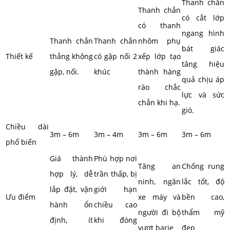
Thanh chắn
Thanh chắn
có cắt lớp
có thanh
ngang hình
Thanh chắn
Thanh chắn
nhôm phụ
bát giác
Thiết kế
thẳng không
có gập nối 2
xếp lớp tạo
tăng hiệu
gập, nối.
khúc
thành hàng
quả chịu áp
rào chắc
lực và sức
chắn khi hạ.
gió.
Chiều dài
3m – 6m
3m – 4m
3m – 6m
3m – 6m
phổ biến
Giá thành
Phù hợp nơi
Tăng an
Chống rung
hợp lý, dễ
trần thấp, bị
ninh, ngăn
lắc tốt, độ
lắp đặt, vận
giới hạn
Ưu điểm
xe máy và
bền cao,
hành ổn
chiều cao
người đi bộ
thẩm mỹ
định, ít
khi đóng
vượt barie
đẹp