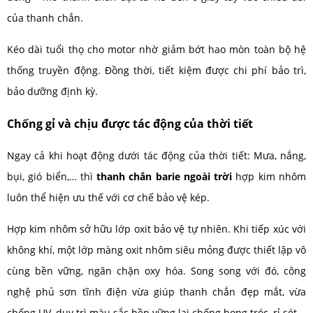
của thanh chắn.
Kéo dài tuổi thọ cho motor nhờ giảm bớt hao mòn toàn bộ hệ
thống truyền động. Đồng thời, tiết kiệm được chi phí bảo trì,
bảo dưỡng định kỳ.
Chống gỉ và chịu được tác động của thời tiết
Ngay cả khi hoạt động dưới tác động của thời tiết: Mưa, nắng,
bụi, gió biển,… thì
thanh chắn barie ngoài trời
hợp kim nhôm
luôn thể hiện ưu thế với cơ chế bảo vệ kép.
Hợp kim nhôm sở hữu lớp oxit bảo vệ tự nhiên. Khi tiếp xúc với
không khí, một lớp màng oxit nhôm siêu mỏng được thiết lập vô
cùng bền vững, ngăn chặn oxy hóa. Song song với đó, công
nghệ phủ sơn tĩnh điện vừa giúp thanh chắn đẹp mắt, vừa
chống UV, duy trì màu sắc bền vững lại chống bong tróc, rỉ sét.