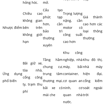
hỏng hóc.
mở.
Cấu tạo
Chiều cao
Trọng lượng
phức tạp
Giá thành
không gian
nặng, cần
hơn, cần
cao hơn các
Nhược điểm
bên trên
motor có
bảo trì
loại thông
không giới
công suất
thường
thường
hạn
cao hơn
xuyên
Khu công
Tầng hầm
nghiệp, nhà
Khu đô thị,
Bãi giữ xe,
chung cư,
máy, bãi
nhà máy
tòa nhà,
Ứng dụng
trung tâm
container,
hiện đại,
cổng công
phổ biến
thương mại,
cơ quan an
cổng kiểm
ty, trạm thu
bãi xe có
ninh, cơ
soát ngoài
phí
mái che
quan nhà
trời
nước.