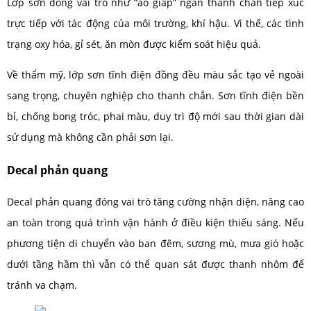
Lớp sơn đóng vai trò như “áo giáp” ngăn thanh chắn tiếp xúc
trực tiếp với tác động của môi trường, khí hậu. Vì thế, các tình
trạng oxy hóa, gỉ sét, ăn mòn được kiểm soát hiệu quả.
Về thẩm mỹ, lớp sơn tĩnh điện đồng đều màu sắc tạo vẻ ngoài
sang trọng, chuyên nghiệp cho thanh chắn. Sơn tĩnh điện bền
bỉ, chống bong tróc, phai màu, duy trì độ mới sau thời gian dài
sử dụng mà không cần phải sơn lại.
Decal phản quang
Decal phản quang đóng vai trò tăng cường nhận diện, nâng cao
an toàn trong quá trình vận hành ở điều kiện thiếu sáng. Nếu
phương tiện di chuyển vào ban đêm, sương mù, mưa gió hoặc
dưới tầng hầm thì vẫn có thể quan sát được thanh nhôm để
tránh va chạm.