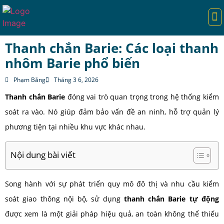
TRANG CHỦ
CỬA TỰ ĐỘNG
CỔNG TỰ ĐỘNG
CỔNG XẾP
BARIE TỰ ĐỘNG
DỊCH VỤ
KIẾN THỨC HAY
Thanh chắn Barie: Các loại thanh
nhôm Barie phổ biến
Phạm Bằng
Tháng 3 6, 2026
Thanh chắn Barie
đóng vai trò quan trọng trong hệ thống kiểm
soát ra vào. Nó giúp đảm bảo vấn đề an ninh, hỗ trợ quản lý
phương tiện tại nhiều khu vực khác nhau.
Nội dung bài viết
Song hành với sự phát triển quy mô đô thị và nhu cầu kiểm
soát giao thông nội bộ, sử dụng
thanh chắn Barie tự động
được xem là một giải pháp hiệu quả, an toàn không thể thiếu