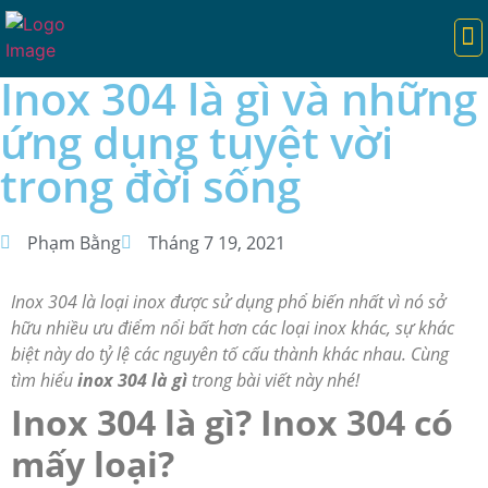
TRANG CHỦ
CỬA TỰ ĐỘNG
CỔNG TỰ ĐỘNG
CỔNG XẾP
BARIE TỰ ĐỘNG
DỊCH VỤ
KIẾN THỨC HAY
Inox 304 là gì và những
ứng dụng tuyệt vời
trong đời sống
Phạm Bằng
Tháng 7 19, 2021
Inox 304 là loại inox được sử dụng phổ biến nhất vì nó sở
hữu nhiều ưu điểm nổi bất hơn các loại inox khác, sự khác
biệt này do tỷ lệ các nguyên tố cấu thành khác nhau. Cùng
tìm hiểu
inox 304 là gì
trong bài viết này nhé!
Inox 304 là gì? Inox 304 có
mấy loại?