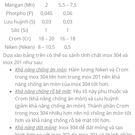
Mangan (Mn)
2
5,5 – 7,5
Photpho (P)
0,045
0,06
Lưu huỳnh (S)
0,03
0,03
Silic (Si)
1
1
Crom (Cr)
18 – 20
16 – 18
Niken (Niken)
8 – 10,5
0,5
Dựa vào bảng trên có thể so sánh tính chất inox 304 và
inox 201 như sau:
Khả năng chống ăn mòn
: Hàm lượng Niken và Crom
trong inox 304 lớn hơn trong inox 201 nên khả
năng chống ăn mòn của inox 304 tốt hơn.
Khả năng chống rỗ bề mặt
: Yếu tố này phụ thuộc và
Crom (khả năng chống ăn mòn) và Lưu huỳnh
(giảm khả năng chống ăn mòn). Thành phần Crom
trong inox 304 nhiều hơn nên nó chống ăn mòn tốt
hơn và khả năng chống rỗ bề mặt tốt hơn.
Khả năng dát mỏng
: Inox 304 dễ dát mỏng và tạo
hình hơn so với inox 201 do inox 201 có thành phần